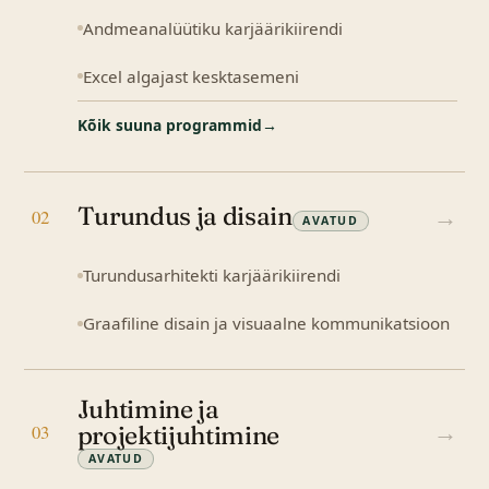
Andmeanalüütiku karjäärikiirendi
Excel algajast kesktasemeni
Kõik suuna programmid
→
Turundus ja disain
→
02
AVATUD
Turundusarhitekti karjäärikiirendi
Graafiline disain ja visuaalne kommunikatsioon
Juhtimine ja
→
projektijuhtimine
03
AVATUD