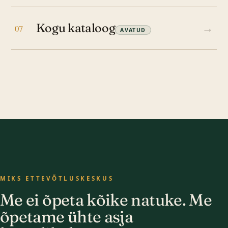
Kogu kataloog
→
07
AVATUD
MIKS ETTEVÕTLUSKESKUS
Me ei õpeta kõike natuke. Me
õpetame ühte asja