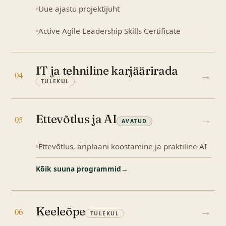
Uue ajastu projektijuht
Active Agile Leadership Skills Certificate
IT ja tehniline karjäärirada
→
04
TULEKUL
Ettevõtlus ja AI
→
05
AVATUD
Ettevõtlus, äriplaani koostamine ja praktiline AI
Kõik suuna programmid
→
Keeleõpe
→
06
TULEKUL