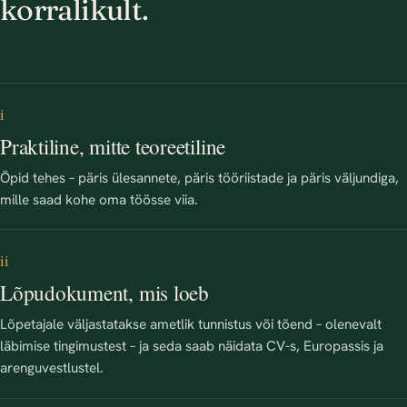
korralikult.
i
Praktiline, mitte teoreetiline
Õpid tehes – päris ülesannete, päris tööriistade ja päris väljundiga,
mille saad kohe oma töösse viia.
ii
Lõpudokument, mis loeb
Lõpetajale väljastatakse ametlik tunnistus või tõend – olenevalt
läbimise tingimustest – ja seda saab näidata CV-s, Europassis ja
arenguvestlustel.