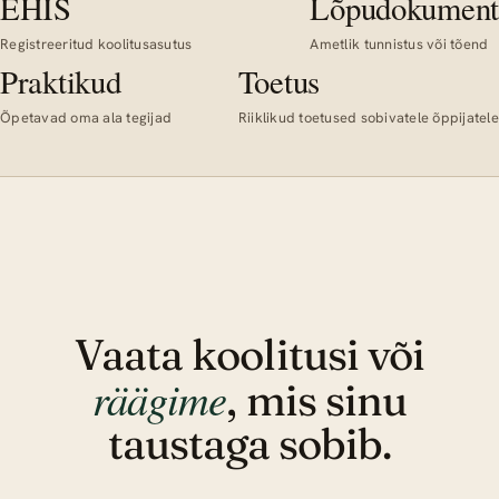
EHIS
Lõpudokument
Registreeritud koolitusasutus
Ametlik tunnistus või tõend
Praktikud
Toetus
Õpetavad oma ala tegijad
Riiklikud toetused sobivatele õppijatele
Vaata koolitusi või
räägime
, mis sinu
taustaga sobib.