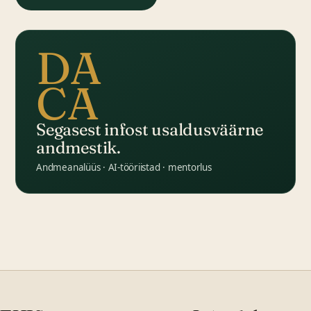
DA
CA
Segasest infost usaldusväärne
andmestik.
Andmeanalüüs · AI-tööriistad · mentorlus