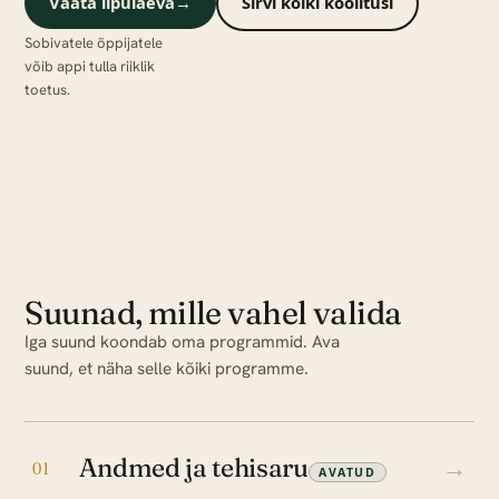
Vaata lipulaeva
→
Sirvi kõiki koolitusi
Sobivatele õppijatele
võib appi tulla riiklik
toetus.
Suunad, mille vahel valida
Iga suund koondab oma programmid. Ava
suund, et näha selle kõiki programme.
Andmed ja tehisaru
→
01
AVATUD