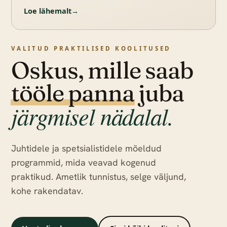
Loe lähemalt
→
VALITUD PRAKTILISED KOOLITUSED
Oskus, mille saab
tööle panna
juba
järgmisel nädalal.
Juhtidele ja spetsialistidele mõeldud
programmid, mida veavad kogenud
praktikud. Ametlik tunnistus, selge väljund,
kohe rakendatav.