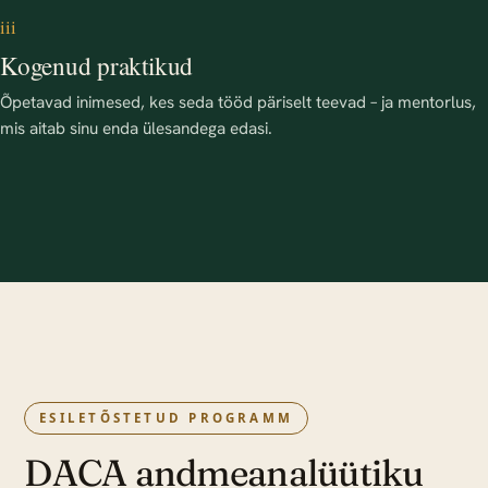
iii
Kogenud praktikud
Õpetavad inimesed, kes seda tööd päriselt teevad – ja mentorlus,
mis aitab sinu enda ülesandega edasi.
ESILETÕSTETUD PROGRAMM
DACA andmeanalüütiku