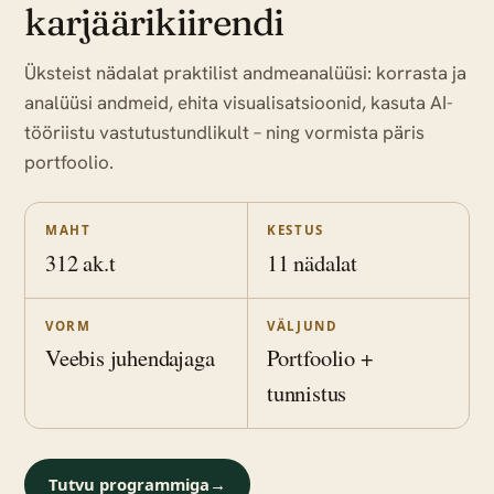
karjäärikiirendi
Üksteist nädalat praktilist andmeanalüüsi: korrasta ja
analüüsi andmeid, ehita visualisatsioonid, kasuta AI-
tööriistu vastutustundlikult – ning vormista päris
portfoolio.
MAHT
KESTUS
312 ak.t
11 nädalat
VORM
VÄLJUND
Veebis juhendajaga
Portfoolio +
tunnistus
Tutvu programmiga
→