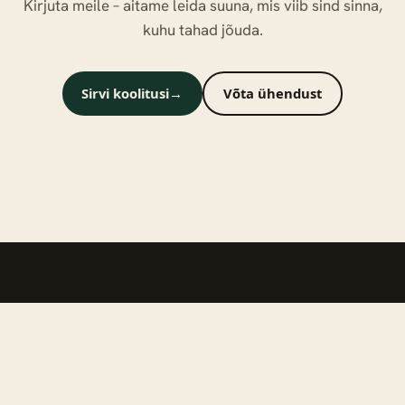
Kirjuta meile – aitame leida suuna, mis viib sind sinna,
kuhu tahad jõuda.
Sirvi koolitusi
→
Võta ühendust
Koolitused
Valdkonnad
Kellele
Toetus
Kontakt
Õppekorraldus
Tingimused
Kvaliteet
Koolitajad