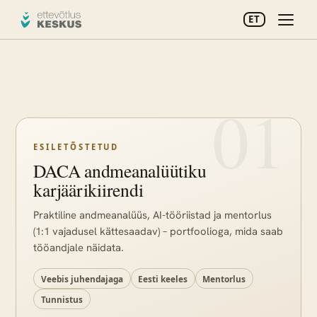
ET
ESILETÕSTETUD
DACA andmeanalüütiku
karjäärikiirendi
Praktiline andmeanalüüs, AI-tööriistad ja mentorlus
(1:1 vajadusel kättesaadav) – portfoolioga, mida saab
tööandjale näidata.
Veebis juhendajaga
Eesti keeles
Mentorlus
Tunnistus