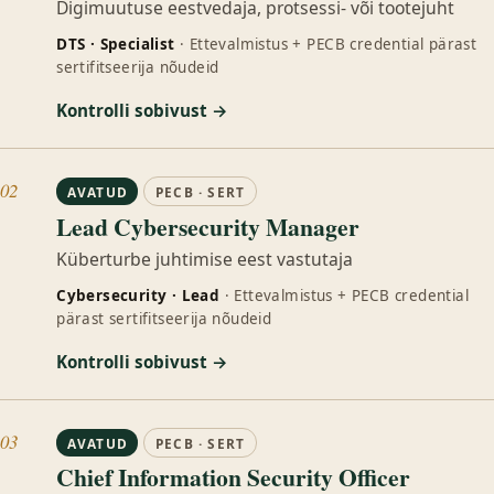
Digimuutuse eestvedaja, protsessi- või tootejuht
DTS · Specialist
· Ettevalmistus + PECB credential pärast
sertifitseerija nõudeid
Kontrolli sobivust →
02
AVATUD
PECB · SERT
Lead Cybersecurity Manager
Küberturbe juhtimise eest vastutaja
Cybersecurity · Lead
· Ettevalmistus + PECB credential
pärast sertifitseerija nõudeid
Kontrolli sobivust →
03
AVATUD
PECB · SERT
Chief Information Security Officer