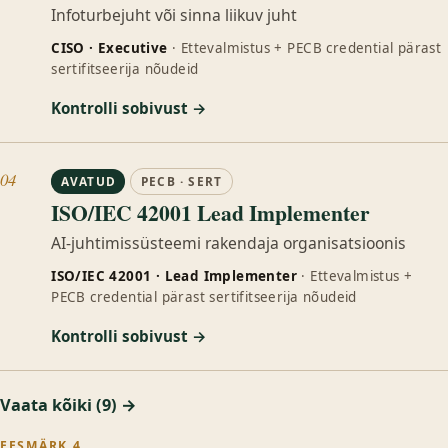
Infoturbejuht või sinna liikuv juht
CISO · Executive
· Ettevalmistus + PECB credential pärast
sertifitseerija nõudeid
Kontrolli sobivust →
04
AVATUD
PECB · SERT
ISO/IEC 42001 Lead Implementer
AI-juhtimissüsteemi rakendaja organisatsioonis
ISO/IEC 42001 · Lead Implementer
· Ettevalmistus +
PECB credential pärast sertifitseerija nõudeid
Kontrolli sobivust →
Vaata kõiki (9) →
EESMÄRK 4