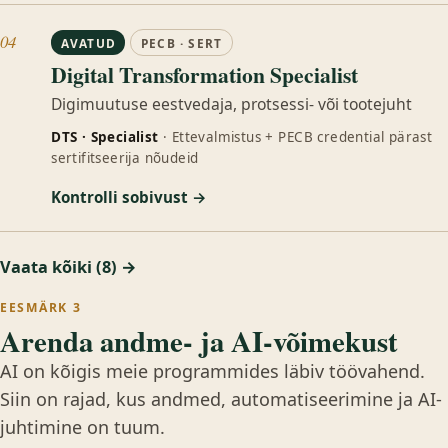
04
AVATUD
PECB · SERT
Digital Transformation Specialist
Digimuutuse eestvedaja, protsessi- või tootejuht
DTS · Specialist
· Ettevalmistus + PECB credential pärast
sertifitseerija nõudeid
Kontrolli sobivust →
Vaata kõiki (8) →
EESMÄRK 3
Arenda andme- ja AI-võimekust
AI on kõigis meie programmides läbiv töövahend.
Siin on rajad, kus andmed, automatiseerimine ja AI-
juhtimine on tuum.