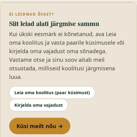
EI LEIDNUD ÕIGET?
Siit leiad alati järgmise sammu
Kui ükski eesmärk ei kõnetanud, ava Leia
oma koolitus ja vasta paarile küsimusele või
kirjelda oma vajadust oma sõnadega.
Vastame otse ja sinu soov aitab meil
otsustada, milliseid koolitusi järgmisena
luua.
Leia oma koolitus (paar küsimust)
Kirjelda oma vajadust
Küsi meilt nõu →