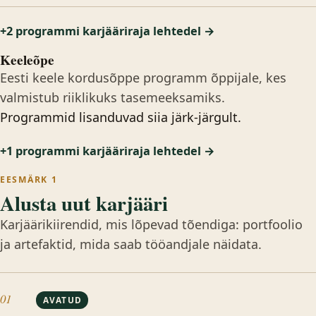
+2 programmi karjääriraja lehtedel →
Keeleõpe
Eesti keele kordusõppe programm õppijale, kes
valmistub riiklikuks tasemeeksamiks.
Programmid lisanduvad siia järk-järgult.
+1 programmi karjääriraja lehtedel →
EESMÄRK 1
Alusta uut karjääri
Karjäärikiirendid, mis lõpevad tõendiga: portfoolio
ja artefaktid, mida saab tööandjale näidata.
01
AVATUD