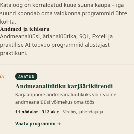
Kataloog on korraldatud kuue suuna kaupa – iga
suund koondab oma valdkonna programmid ühte
kohta.
Andmed ja tehisaru
Andmeanalüüsi, ärianalüütika, SQL, Exceli ja
praktilise AI töövoo programmid alustajast
praktikuni.
01
AVATUD
Andmeanalüütiku karjäärikiirendi
Karjääripööre andmeanalüütikuks või reaalne
andmeanalüüsi võimekus oma töös
11 nädalat · 312 ak.t
· Veebis, juhendajaga
Vaata programmi →