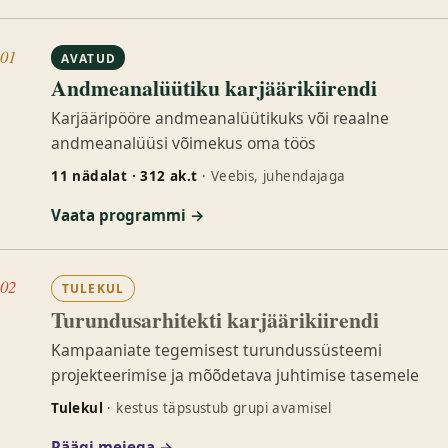
01
AVATUD
Andmeanalüütiku karjäärikiirendi
Karjääripööre andmeanalüütikuks või reaalne
andmeanalüüsi võimekus oma töös
11 nädalat · 312 ak.t
· Veebis, juhendajaga
Vaata programmi →
02
TULEKUL
Turundusarhitekti karjäärikiirendi
Kampaaniate tegemisest turundussüsteemi
projekteerimise ja mõõdetava juhtimise tasemele
Tulekul
· kestus täpsustub grupi avamisel
Räägi meiega →