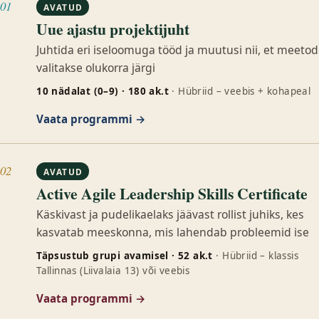
01
AVATUD
Uue ajastu projektijuht
Juhtida eri iseloomuga tööd ja muutusi nii, et meetod
valitakse olukorra järgi
10 nädalat (0–9) · 180 ak.t
· Hübriid – veebis + kohapeal
Vaata programmi →
02
AVATUD
Active Agile Leadership Skills Certificate
Käskivast ja pudelikaelaks jäävast rollist juhiks, kes
kasvatab meeskonna, mis lahendab probleemid ise
Täpsustub grupi avamisel · 52 ak.t
· Hübriid – klassis
Tallinnas (Liivalaia 13) või veebis
Vaata programmi →