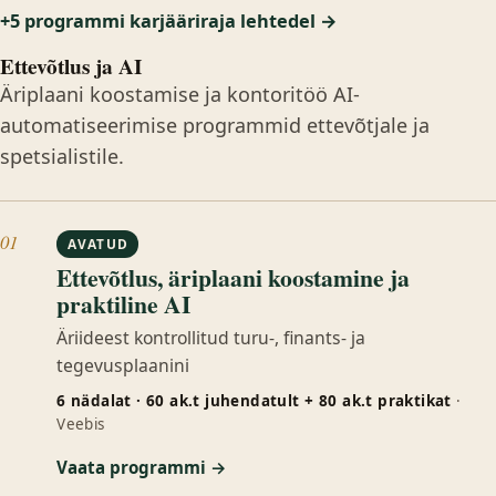
+5 programmi karjääriraja lehtedel →
Ettevõtlus ja AI
Äriplaani koostamise ja kontoritöö AI-
automatiseerimise programmid ettevõtjale ja
spetsialistile.
01
AVATUD
Ettevõtlus, äriplaani koostamine ja
praktiline AI
Äriideest kontrollitud turu-, finants- ja
tegevusplaanini
6 nädalat · 60 ak.t juhendatult + 80 ak.t praktikat
·
Veebis
Vaata programmi →