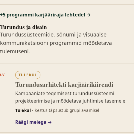
+5 programmi karjääriraja lehtedel →
Turundus ja disain
Turundussüsteemide, sõnumi ja visuaalse
kommunikatsiooni programmid mõõdetava
tulemuseni.
01
TULEKUL
Turundusarhitekti karjäärikiirendi
Kampaaniate tegemisest turundussüsteemi
projekteerimise ja mõõdetava juhtimise tasemele
Tulekul
· kestus täpsustub grupi avamisel
Räägi meiega →