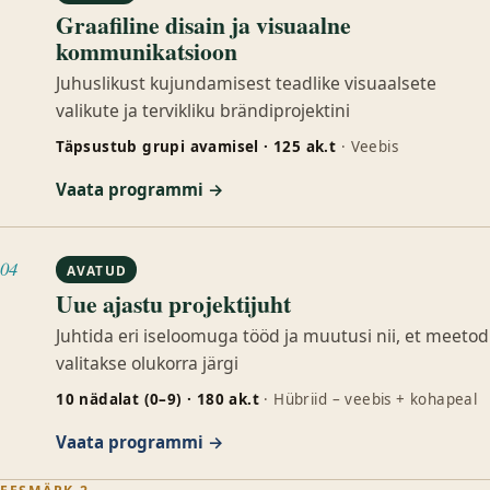
Graafiline disain ja visuaalne
kommunikatsioon
Juhuslikust kujundamisest teadlike visuaalsete
valikute ja tervikliku brändiprojektini
Täpsustub grupi avamisel · 125 ak.t
· Veebis
Vaata programmi →
04
AVATUD
Uue ajastu projektijuht
Juhtida eri iseloomuga tööd ja muutusi nii, et meetod
valitakse olukorra järgi
10 nädalat (0–9) · 180 ak.t
· Hübriid – veebis + kohapeal
Vaata programmi →