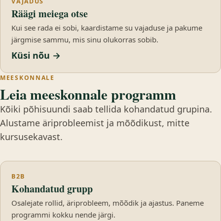
VAJADUS
Räägi meiega otse
Kui see rada ei sobi, kaardistame su vajaduse ja pakume
järgmise sammu, mis sinu olukorras sobib.
Küsi nõu →
MEESKONNALE
Leia meeskonnale programm
Kõiki põhisuundi saab tellida kohandatud grupina.
Alustame äriprobleemist ja mõõdikust, mitte
kursusekavast.
B2B
Kohandatud grupp
Osalejate rollid, äriprobleem, mõõdik ja ajastus. Paneme
programmi kokku nende järgi.