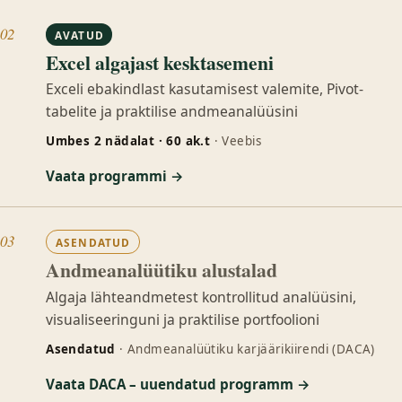
02
AVATUD
Excel algajast kesktasemeni
Exceli ebakindlast kasutamisest valemite, Pivot-
tabelite ja praktilise andmeanalüüsini
Umbes 2 nädalat · 60 ak.t
· Veebis
Vaata programmi →
03
ASENDATUD
Andmeanalüütiku alustalad
Algaja lähteandmetest kontrollitud analüüsini,
visualiseeringuni ja praktilise portfoolioni
Asendatud
· Andmeanalüütiku karjäärikiirendi (DACA)
Vaata DACA – uuendatud programm →