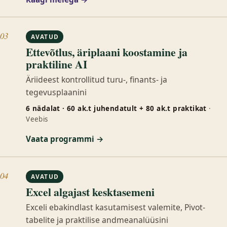
03
AVATUD
Ettevõtlus, äriplaani koostamine ja
praktiline AI
Äriideest kontrollitud turu-, finants- ja
tegevusplaanini
6 nädalat · 60 ak.t juhendatult + 80 ak.t praktikat
·
Veebis
Vaata programmi →
04
AVATUD
Excel algajast kesktasemeni
Exceli ebakindlast kasutamisest valemite, Pivot-
tabelite ja praktilise andmeanalüüsini