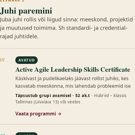
EESMÄRK 2
Juhi paremini
Juba juhi rollis või liigud sinna: meeskond, projektid
ja muutused toimima. Sh standardi- ja credential-
rajad juhtidele.
01
AVATUD
Active Agile Leadership Skills Certificate
Käskivast ja pudelikaelaks jäävast rollist juhiks, kes
kasvatab meeskonna, mis lahendab probleemid ise
Täpsustub grupi avamisel · 52 ak.t
· Hübriid – klassis
Tallinnas (Liivalaia 13) või veebis
Vaata programmi →