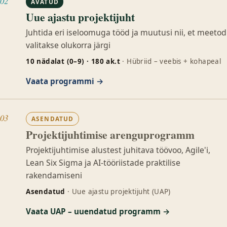
02
AVATUD
Uue ajastu projektijuht
Juhtida eri iseloomuga tööd ja muutusi nii, et meetod
valitakse olukorra järgi
10 nädalat (0–9) · 180 ak.t
· Hübriid – veebis + kohapeal
Vaata programmi →
03
ASENDATUD
Projektijuhtimise arenguprogramm
Projektijuhtimise alustest juhitava töövoo, Agile'i,
Lean Six Sigma ja AI-tööriistade praktilise
rakendamiseni
Asendatud
· Uue ajastu projektijuht (UAP)
Vaata UAP – uuendatud programm →