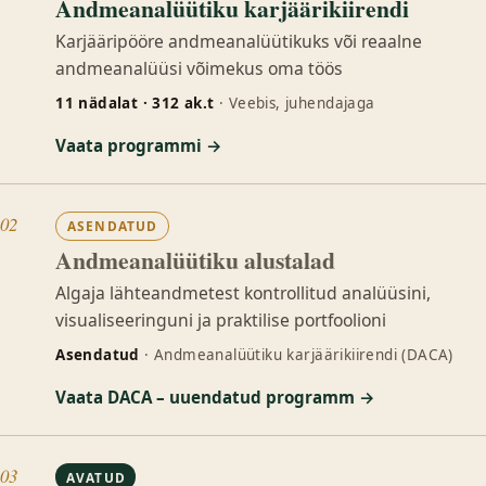
Andmeanalüütiku karjäärikiirendi
Karjääripööre andmeanalüütikuks või reaalne
andmeanalüüsi võimekus oma töös
11 nädalat · 312 ak.t
· Veebis, juhendajaga
Vaata programmi →
02
ASENDATUD
Andmeanalüütiku alustalad
Algaja lähteandmetest kontrollitud analüüsini,
visualiseeringuni ja praktilise portfoolioni
Asendatud
· Andmeanalüütiku karjäärikiirendi (DACA)
Vaata DACA – uuendatud programm →
03
AVATUD