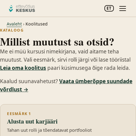
ET
Avaleht
›
Koolitused
KATALOOG
Millist muutust sa otsid?
Me ei müü kursusi nimekirjana, vaid aitame teha
muutust. Vali eesmärk, sirvi rolli järgi või lase tööriistal
Leia oma koolitus
paari küsimusega õige rada leida.
Kaalud suunavahetust?
Vaata ümberõppe suundade
võrdlust →
EESMÄRK 1
Alusta uut karjääri
Tahan uut rolli ja tõendatavat portfooliot