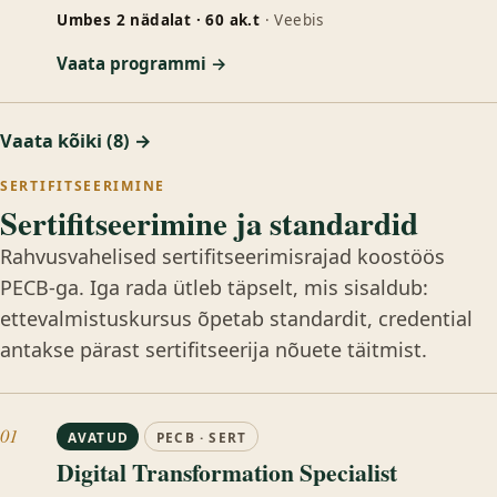
Umbes 2 nädalat · 60 ak.t
· Veebis
Vaata programmi →
Vaata kõiki (8) →
SERTIFITSEERIMINE
Sertifitseerimine ja standardid
Rahvusvahelised sertifitseerimisrajad koostöös
PECB-ga. Iga rada ütleb täpselt, mis sisaldub:
ettevalmistuskursus õpetab standardit, credential
antakse pärast sertifitseerija nõuete täitmist.
01
AVATUD
PECB · SERT
Digital Transformation Specialist